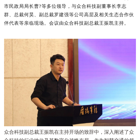
市民政局局长曹?等多位领导，与众合科技副董事长李志
群、总裁何昊、副总裁罗建强等公司高层及相关生态合作伙
伴代表等亲临现场。会议由众合科技副总裁王振凯主持。
众合科技副总裁王振凯在主持开场的致辞中，深入阐述了众