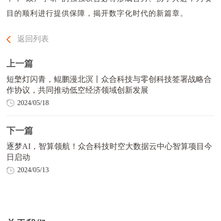
目的顺利进行提供保障，揭开数字化时代的新篇章。
返回列表
上一篇
短檠灯闪青，鲲鹏漫北溟丨众合科技与零创科技签署战略合
作协议，共同推动低空经济领域创新发展
2024/05/18
下一篇
逐梦AI，智算领航！众合科技时空大数据云中心智算项目今
日启动
2024/05/13