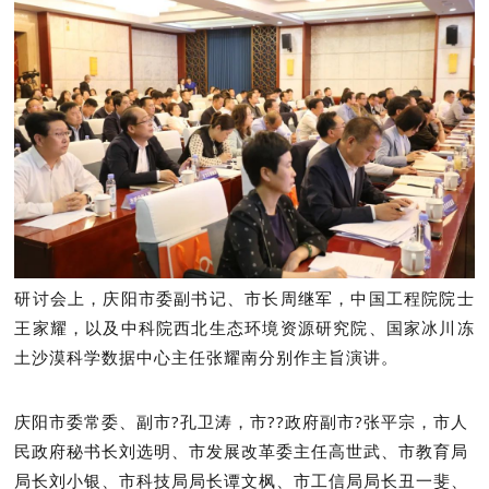
研讨会上，庆阳市委副书记、市长周继军，中国工程院院士
王家耀，以及中科院西北生态环境资源研究院、国家冰川冻
土沙漠科学数据中心主任张耀南分别作主旨演讲。
庆阳市委常委、副市?孔卫涛，市??政府副市?张平宗，市人
民政府秘书长刘选明、市发展改革委主任高世武、市教育局
局长刘小银、市科技局局长谭文枫、市工信局局长丑一斐、