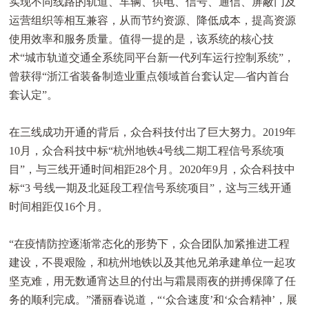
实现不同线路的轨道、车辆、供电、信号、通信、屏蔽门及
运营组织等相互兼容，从而节约资源、降低成本，提高资源
使用效率和服务质量。值得一提的是，该系统的核心技
术“城市轨道交通全系统同平台新一代列车运行控制系统”，
曾获得“浙江省装备制造业重点领域首台套认定—省内首台
套认定”。
在三线成功开通的背后，众合科技付出了巨大努力。2019年
10月，众合科技中标“杭州地铁4号线二期工程信号系统项
目”，与三线开通时间相距28个月。2020年9月，众合科技中
标“3 号线一期及北延段工程信号系统项目”，这与三线开通
时间相距仅16个月。
“在疫情防控逐渐常态化的形势下，众合团队加紧推进工程
建设，不畏艰险，和杭州地铁以及其他兄弟承建单位一起攻
坚克难，用无数通宵达旦的付出与霜晨雨夜的拼搏保障了任
务的顺利完成。”潘丽春说道，“‘众合速度’和‘众合精神’，展