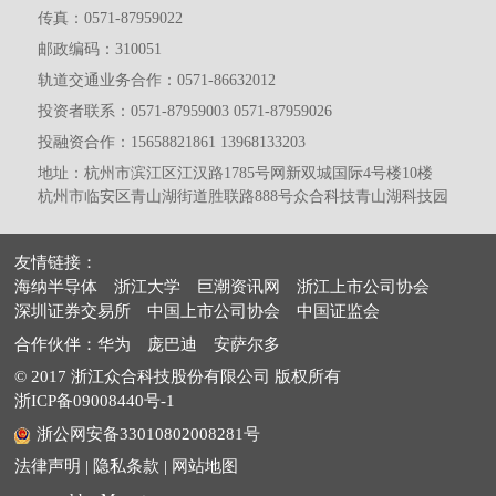
传真：0571-87959022
邮政编码：310051
轨道交通业务合作：0571-86632012
投资者联系：0571-87959003 0571-87959026
投融资合作：15658821861 13968133203
地址：杭州市滨江区江汉路1785号网新双城国际4号楼10楼
杭州市临安区青山湖街道胜联路888号众合科技青山湖科技园
友情链接：
海纳半导体
浙江大学
巨潮资讯网
浙江上市公司协会
深圳证券交易所
中国上市公司协会
中国证监会
合作伙伴：
华为
庞巴迪
安萨尔多
© 2017 浙江众合科技股份有限公司 版权所有
浙ICP备09008440号-1
浙公网安备33010802008281号
法律声明
|
隐私条款
|
网站地图